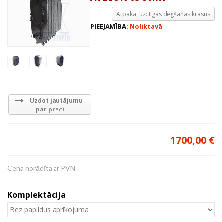
Atpakaļ uz: Ilgās degšanas krāsns
PIEEJAMĪBA
: Noliktavā
Uzdot jautājumu
par preci
1700,00 €
Cena norādīta ar PVN
Komplektācija