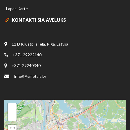
Lapas Karte
KONTAKTI SIA AVELUKS
12 D Krustpils Iela, Rīga, Latvija
+371 29222140
+371 29240340
Info@avmetals.lv
+
−