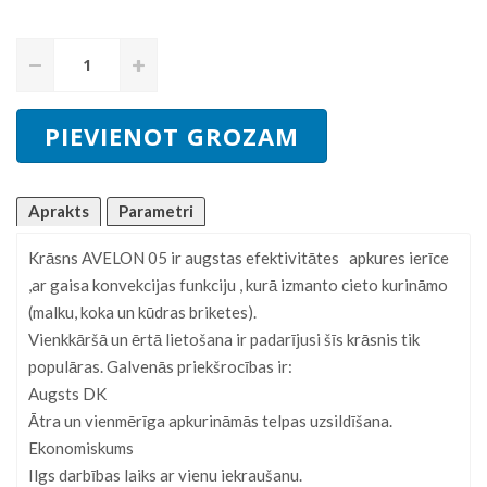
Aprakts
Parametri
Krāsns AVELON 05 ir augstas efektivitātes apkures ierīce
,ar gaisa konvekcijas funkciju , kurā izmanto cieto kurināmo
(malku, koka un kūdras briketes).
Vienkkāršā un ērtā lietošana ir padarījusi šīs krāsnis tik
populāras. Galvenās priekšrocības ir:
Augsts DK
Ātra un vienmērīga apkurināmās telpas uzsildīšana.
Ekonomiskums
Ilgs darbības laiks ar vienu iekraušanu.