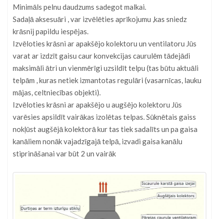
Minimāls pelnu daudzums sadegot malkai.
Sadaļā aksesuāri , var izvēlēties aprīkojumu ,kas sniedz
krāsnij papildu iespējas.
Izvēloties krāsni ar apakšējo kolektoru un ventilatoru Jūs
varat ar izdzīt gaisu caur konvekcijas caurulēm tādejādi
maksimāli ātri un vienmērīgi uzsildīt telpu (tas būtu aktuāli
telpām , kuras netiek izmantotas regulāri (vasarnīcas, lauku
mājas, celtniecības objekti).
Izvēloties krāsni ar apakšējo u augšējo kolektoru Jūs
varēsies apsildīt vairākas izolētas telpas. Sūknētais gaiss
nokļūst augšējā kolektorā kur tas tiek sadalīts un pa gaisa
kanāliem nonāk vajadzīgajā telpā, izvadi gaisa kanālu
stiprināšanai var būt 2 un vairāk