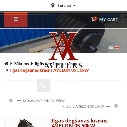
Latvian
0
MY CART
© Free
Joomla! 3 Modules
- by
VinaGecko.com
Sākums
Ilgās degšanas krāsns
Ilgās degšanas krāsns AVELON 05 50kW
Online Pasūtījums
+371 29222140
Krāsns AVELON 04 35kW
Krāsns AVELON 03 26kW
Ilgās degšanas krāsns
AVELON 05 50kW