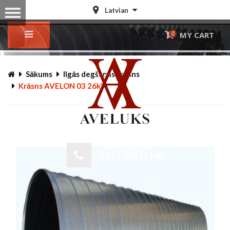
Latvian
0
MY CART
© Free
Joomla! 3 Modules
- by
VinaGecko.com
Sākums
Ilgās degšanas krāsns
Krāsns AVELON 03 26kW
Online Pasūtījums
+371 29222140