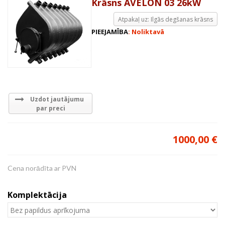
Krāsns AVELON 03 26kW
Atpakaļ uz: Ilgās degšanas krāsns
PIEEJAMĪBA
: Noliktavā
Uzdot jautājumu
par preci
1000,00 €
Cena norādīta ar PVN
Komplektācija