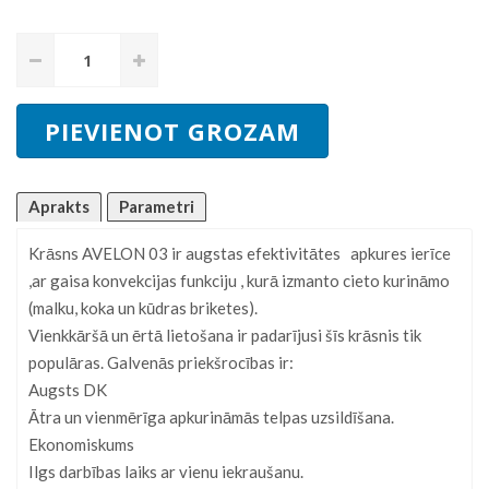
Aprakts
Parametri
Krāsns AVELON 03 ir augstas efektivitātes apkures ierīce
,ar gaisa konvekcijas funkciju , kurā izmanto cieto kurināmo
(malku, koka un kūdras briketes).
Vienkkāršā un ērtā lietošana ir padarījusi šīs krāsnis tik
populāras. Galvenās priekšrocības ir:
Augsts DK
Ātra un vienmērīga apkurināmās telpas uzsildīšana.
Ekonomiskums
Ilgs darbības laiks ar vienu iekraušanu.