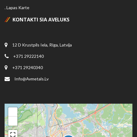
Lapas Karte
KONTAKTI SIA AVELUKS
12 D Krustpils Iela, Rīga, Latvija
+371 29222140
+371 29240340
Info@avmetals.lv
+
−