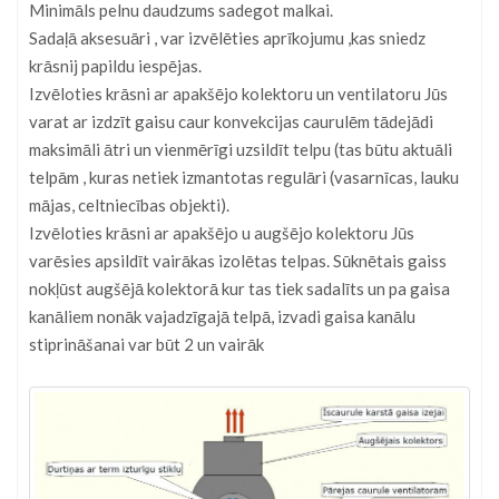
Minimāls pelnu daudzums sadegot malkai.
Sadaļā aksesuāri , var izvēlēties aprīkojumu ,kas sniedz
krāsnij papildu iespējas.
Izvēloties krāsni ar apakšējo kolektoru un ventilatoru Jūs
varat ar izdzīt gaisu caur konvekcijas caurulēm tādejādi
maksimāli ātri un vienmērīgi uzsildīt telpu (tas būtu aktuāli
telpām , kuras netiek izmantotas regulāri (vasarnīcas, lauku
mājas, celtniecības objekti).
Izvēloties krāsni ar apakšējo u augšējo kolektoru Jūs
varēsies apsildīt vairākas izolētas telpas. Sūknētais gaiss
nokļūst augšējā kolektorā kur tas tiek sadalīts un pa gaisa
kanāliem nonāk vajadzīgajā telpā, izvadi gaisa kanālu
stiprināšanai var būt 2 un vairāk