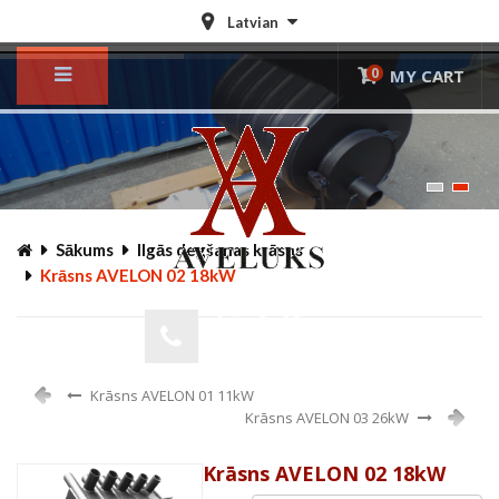
Latvian
0
MY CART
© Free
Joomla! 3 Modules
- by
VinaGecko.com
Sākums
Ilgās degšanas krāsns
Krāsns AVELON 02 18kW
Online Pasūtījums
+371 29222140
Krāsns AVELON 01 11kW
Krāsns AVELON 03 26kW
Krāsns AVELON 02 18kW