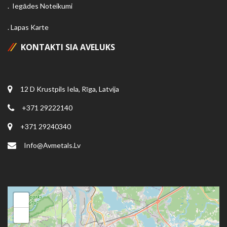
Iegādes Noteikumi
Lapas Karte
KONTAKTI SIA AVELUKS
12 D Krustpils Iela, Rīga, Latvija
+371 29222140
+371 29240340
Info@avmetals.lv
+
−