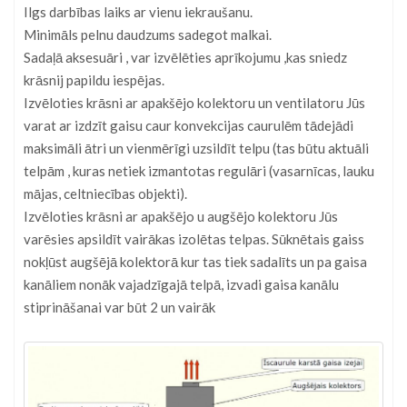
Ilgs darbības laiks ar vienu iekraušanu.
Minimāls pelnu daudzums sadegot malkai.
Sadaļā aksesuāri , var izvēlēties aprīkojumu ,kas sniedz
krāsnij papildu iespējas.
Izvēloties krāsni ar apakšējo kolektoru un ventilatoru Jūs
varat ar izdzīt gaisu caur konvekcijas caurulēm tādejādi
maksimāli ātri un vienmērīgi uzsildīt telpu (tas būtu aktuāli
telpām , kuras netiek izmantotas regulāri (vasarnīcas, lauku
mājas, celtniecības objekti).
Izvēloties krāsni ar apakšējo u augšējo kolektoru Jūs
varēsies apsildīt vairākas izolētas telpas. Sūknētais gaiss
nokļūst augšējā kolektorā kur tas tiek sadalīts un pa gaisa
kanāliem nonāk vajadzīgajā telpā, izvadi gaisa kanālu
stiprināšanai var būt 2 un vairāk