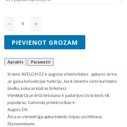
Aprakts
Parametri
Krāsns AVELON 02 ir augstas efektivitātes apkures ierīce
,ar gaisa konvekcijas funkciju , kurā izmanto cieto kurināmo
(malku, koka un kūdras briketes).
Vienkkāršā un ērtā lietošana ir padarījusi šīs krāsnis tik
populāras. Galvenās priekšrocības ir:
Augsts DK
Ātra un vienmērīga apkurināmās telpas uzsildīšana.
Ekonomiskums