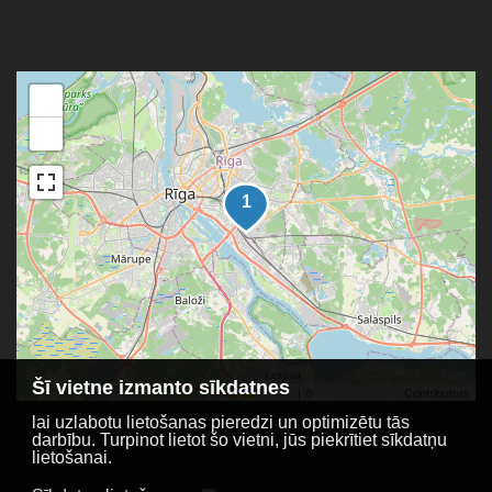
+
−
Šī vietne izmanto sīkdatnes
Leaflet
|
©
OpenStreetMap
Contributors
lai uzlabotu lietošanas pieredzi un optimizētu tās
darbību. Turpinot lietot šo vietni, jūs piekrītiet sīkdatņu
lietošanai.