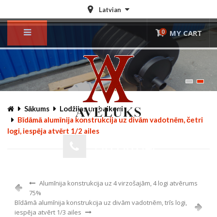
Latvian
0
MY CART
© Free
Joomla! 3 Modules
- by
VinaGecko.com
Sākums
Lodžijas un balkoni
Bīdāmā alumīnija konstrukcija uz divām vadotnēm, četri
logi, iespēja atvērt 1/2 ailes
Online Pasūtījums
+371 29222140
Alumīnija konstrukcija uz 4 virzošajām, 4 logi atvērums
75%
Bīdāmā alumīnija konstrukcija uz divām vadotnēm, trīs logi,
iespēja atvērt 1/3 ailes