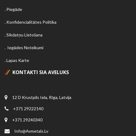
Piegāde
Konfidencialitātes Politika
Sīkdatņu Lietošana
Iegādes Noteikumi
Lapas Karte
KONTAKTI SIA AVELUKS
12 D Krustpils Iela, Rīga, Latvija
+371 29222140
+371 29240340
Info@avmetals.lv