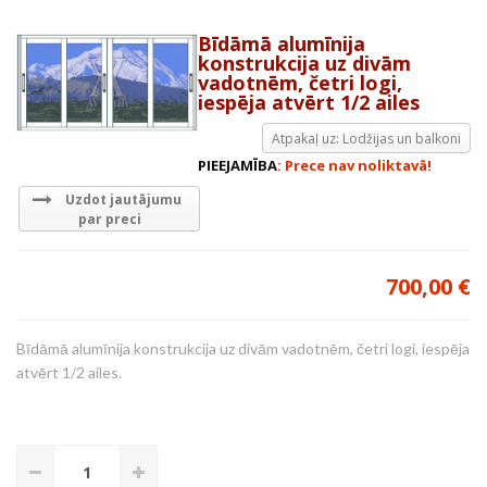
Bīdāmā alumīnija
konstrukcija uz divām
vadotnēm, četri logi,
iespēja atvērt 1/2 ailes
Atpakaļ uz: Lodžijas un balkoni
PIEEJAMĪBA
: Prece nav noliktavā!
Uzdot jautājumu
par preci
700,00 €
Bīdāmā alumīnija konstrukcija uz divām vadotnēm, četri logi, iespēja
atvērt 1/2 ailes.