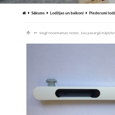
© Free
Joomla! 3 Modules
- by
VinaGecko.com
Sākums
Lodžijas un balkoni
Piederumi lod
Viegli noņemamas restes , kas pasargā mājdzīvn