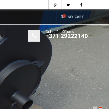
0
MY CART
Online Pasūtījums
+371 29222140