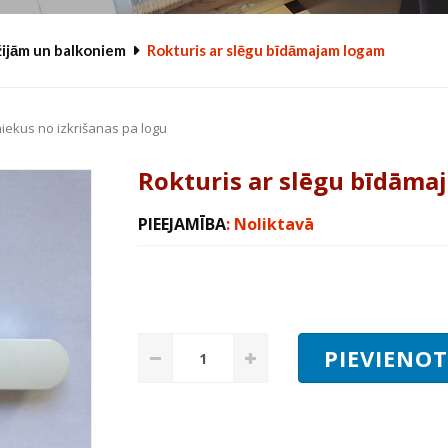
žijām un balkoniem
Rokturis ar slēgu bīdāmajam logam
iekus no izkrišanas pa logu
Rokturis ar slēgu bīdām
PIEEJAMĪBA
: Noliktavā