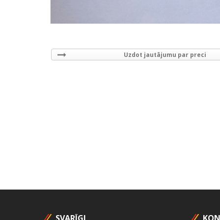
Uzdot jautājumu par preci
SVARĪGI
KON