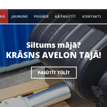
ENĀ
JAUNUMI
PIEGĀDE
KĀ PASŪTĪT
KONTAKTI
Siltums mājā?
KRĀSNS AVELON TAJĀ!
PASŪTĪT TŪLĪT