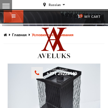
Russian
0
MY CART
© Free
Joomla! 3 Modules
- by
VinaGecko.com
Главная
Условия обслуживания
Онлайн-Заказ
+371 29222140